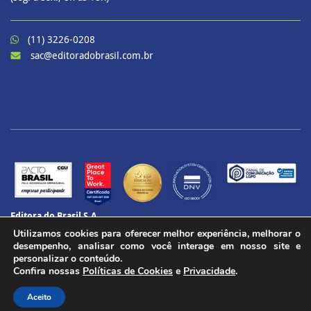
(11) 3226-0208
sac@editoradobrasil.com.br
Editora do Brasil S.A.
CNPJ: 60.657.574/0001-69
Utilizamos cookies para oferecer melhor experiência, melhorar o
CENU – Avenida das Nações Unidas, 12901 – Torre Oeste, 20º andar
desempenho, analisar como você interage em nosso site e
Brooklin Paulista, São Paulo - SP
personalizar o conteúdo.
1
Confira nossas
Políticas de Cookies
e
Privacidade
.
CEP 04578-910
Todos os direitos reservados.
Aceito