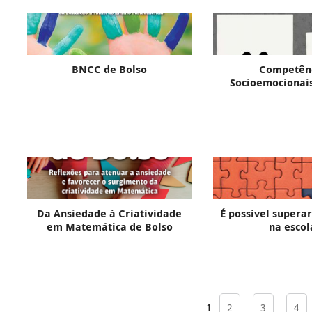
BNCC de Bolso
Competên
Socioemocionais
Da Ansiedade à Criatividade
É possível superar
em Matemática de Bolso
na escol
1
2
3
4