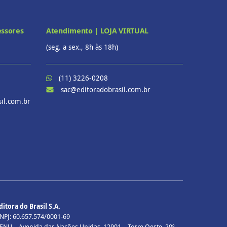
essores
Atendimento | LOJA VIRTUAL
(seg. a sex., 8h às 18h)
(11) 3226-0208
sac@editoradobrasil.com.br
il.com.br
ditora do Brasil S.A.
NPJ: 60.657.574/0001-69
ENU – Avenida das Nações Unidas, 12901 – Torre Oeste, 20º