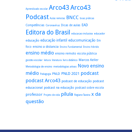
Arco43
Arco43
Aprendizado escolar
Podcast
BNCC
boas práticas
Aulas remotas
EAD
Dicas de aulas
Competências
Coronavírus
Editora do Brasil
educacao inclusiva
educador
educação
educação infantil
educomunicação
Em
ensino a distancia
foco
Ensino Fundamental
Ensino hibrido
ensino médio
ensino remoto
escola pública
Marcos Keller
gestão escolar
literatura
livro didático
leitura
Novo ensino
Metodologia de ensino
metodologias ativas
podcast
médio
PNLD 2021
PNLD
Pedagogia
podcast Arco43
podcast
podcast de educação
educacional
podcast na educação
podcast sobre escola
pílula
x da
professor
Regiane Taveira
Projeto de vida
questão