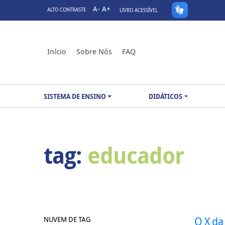
A-
A+
ALTO CONTRASTE
LIVRO ACESSÍVEL
Início
Sobre Nós
FAQ
SISTEMA DE ENSINO
DIDÁTICOS
tag:
educador
NUVEM DE TAG
O X da