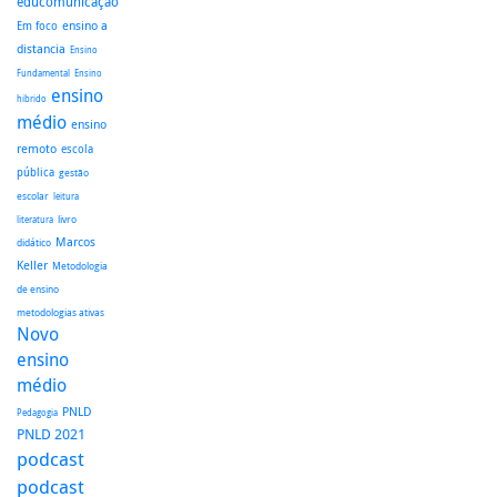
educomunicação
ensino a
Em foco
distancia
Ensino
Fundamental
Ensino
ensino
hibrido
médio
ensino
remoto
escola
pública
gestão
escolar
leitura
literatura
livro
Marcos
didático
Keller
Metodologia
de ensino
metodologias ativas
Novo
ensino
médio
PNLD
Pedagogia
PNLD 2021
podcast
podcast