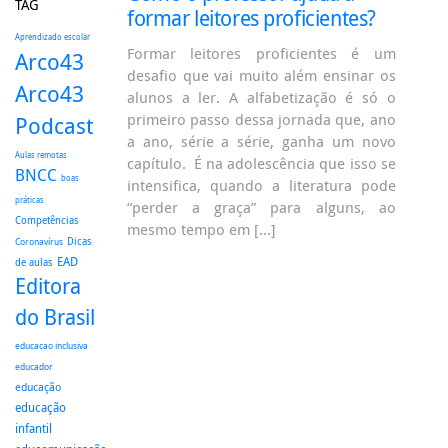
TAG
formar leitores proficientes?
Aprendizado escolar
Formar leitores proficientes é um
Arco43
desafio que vai muito além ensinar os
Arco43
alunos a ler. A alfabetização é só o
primeiro passo dessa jornada que, ano
Podcast
a ano, série a série, ganha um novo
Aulas remotas
capítulo. É na adolescência que isso se
BNCC
boas
intensifica, quando a literatura pode
práticas
“perder a graça” para alguns, ao
Competências
mesmo tempo em […]
Dicas
Coronavírus
EAD
de aulas
Editora
do Brasil
educacao inclusiva
educador
educação
educação
infantil