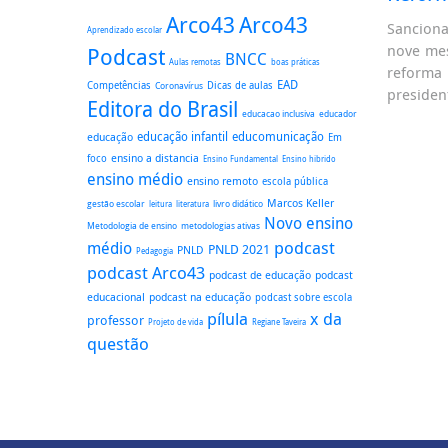
Arco43
Arco43
Sanciona
Aprendizado escolar
nove mes
Podcast
BNCC
boas práticas
Aulas remotas
reforma
EAD
Dicas de aulas
Competências
Coronavírus
presiden
Editora do Brasil
educacao inclusiva
educador
educação
educação infantil
educomunicação
Em
ensino a distancia
foco
Ensino Fundamental
Ensino hibrido
ensino médio
ensino remoto
escola pública
Marcos Keller
gestão escolar
literatura
livro didático
leitura
Novo ensino
Metodologia de ensino
metodologias ativas
podcast
médio
PNLD 2021
PNLD
Pedagogia
podcast Arco43
podcast
podcast de educação
educacional
podcast na educação
podcast sobre escola
pílula
x da
professor
Regiane Taveira
Projeto de vida
questão