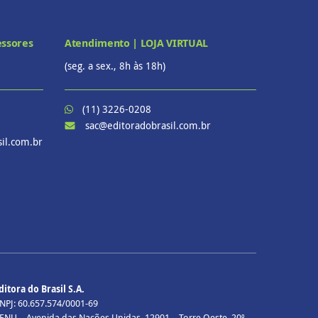
essores
Atendimento | LOJA VIRTUAL
(seg. a sex., 8h às 18h)
(11) 3226-0208
sac@editoradobrasil.com.br
il.com.br
ditora do Brasil S.A.
NPJ: 60.657.574/0001-69
ENU – Avenida das Nações Unidas, 12901 – Torre Oeste, 20º